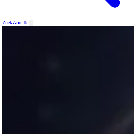
Zoek
Word lid