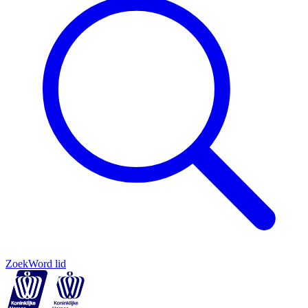
Zoek
Word lid