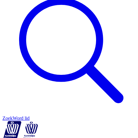
Zoek
Word lid