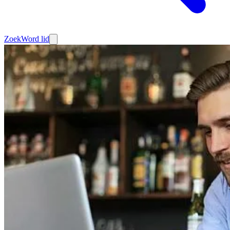
Zoek
Word lid