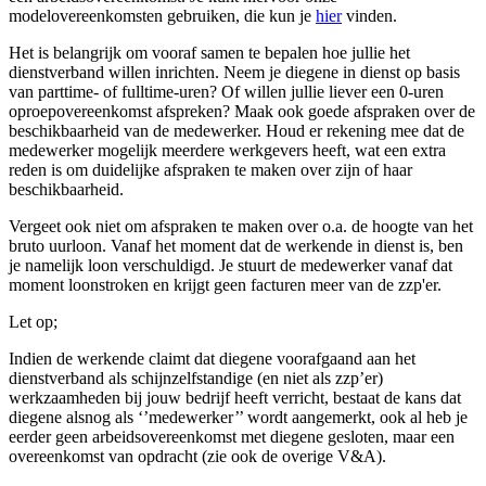
modelovereenkomsten gebruiken, die kun je
hier
vinden.
Het is belangrijk om vooraf samen te bepalen hoe jullie het
dienstverband willen inrichten. Neem je diegene in dienst op basis
van parttime- of fulltime-uren? Of willen jullie liever een 0-uren
oproepovereenkomst afspreken? Maak ook goede afspraken over de
beschikbaarheid van de medewerker. Houd er rekening mee dat de
medewerker mogelijk meerdere werkgevers heeft, wat een extra
reden is om duidelijke afspraken te maken over zijn of haar
beschikbaarheid.
Vergeet ook niet om afspraken te maken over o.a. de hoogte van het
bruto uurloon. Vanaf het moment dat de werkende in dienst is, ben
je namelijk loon verschuldigd. Je stuurt de medewerker vanaf dat
moment loonstroken en krijgt geen facturen meer van de zzp'er.
Let op;
Indien de werkende claimt dat diegene voorafgaand aan het
dienstverband als schijnzelfstandige (en niet als zzp’er)
werkzaamheden bij jouw bedrijf heeft verricht, bestaat de kans dat
diegene alsnog als ‘’medewerker’’ wordt aangemerkt, ook al heb je
eerder geen arbeidsovereenkomst met diegene gesloten, maar een
overeenkomst van opdracht (zie ook de overige V&A).