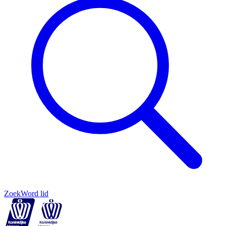
Zoek
Word lid