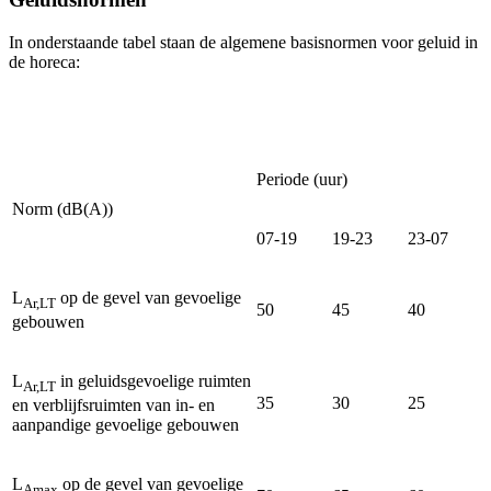
In onderstaande tabel staan de algemene basisnormen voor geluid in
de horeca:
Periode (uur)
Norm (dB(A))
07-19
19-23
23-07
L
op de gevel van gevoelige
Ar,LT
50
45
40
gebouwen
L
in geluidsgevoelige ruimten
Ar,LT
35
30
25
en verblijfsruimten van in- en
aanpandige gevoelige gebouwen
L
op de gevel van gevoelige
Amax