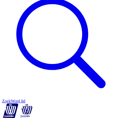
Zoek
Word lid