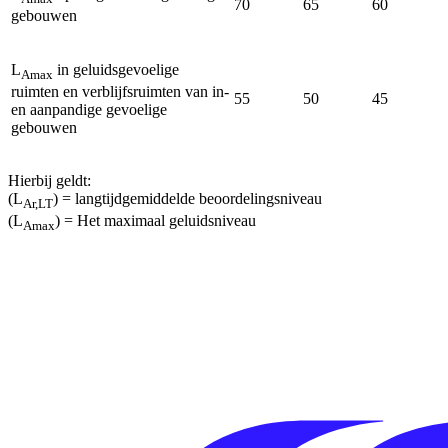
70
65
60
gebouwen
L
in geluidsgevoelige
Amax
ruimten en verblijfsruimten van in-
55
50
45
en aanpandige gevoelige
gebouwen
Hierbij geldt:
(L
) = langtijdgemiddelde beoordelingsniveau
Ar,LT
(L
) = Het maximaal geluidsniveau
Amax