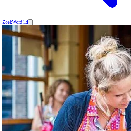
Zoek
Word lid