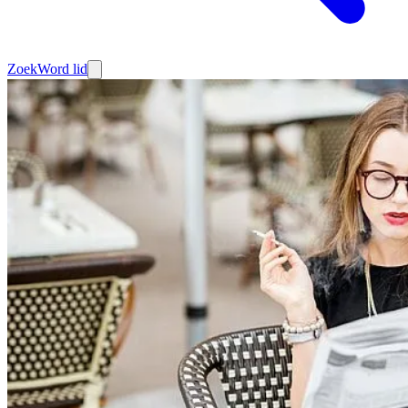
Zoek
Word lid