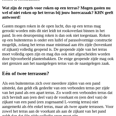
Wat zijn de regels voor roken op een terras? Mogen gasten nu
wel of niet roken op het terras bij jouw horecazaak? KHN geeft
antwoord!
Gasten mogen roken in de open lucht, dus op een terras mag
gerookt worden mits dit niet leidt tot rookoverlast binnen in het
pand. In een deuropening roken is dan ook niet toegestaan. Roken
op een buitenterras is onder een luifel of parasolvormige constructie
mogelijk, zolang het terras maar minimaal aan één zijde (bovenkant
of zijkant) volledig geopend is. De geopende zijde van het terras
moet volledig open zijn en mag dus ook niet afgescheiden worden
door bijvoorbeeld plantenbakken. De enige geopende zijde mag ook
niet grenzen aan het naastgelegen terras van de naastgelegen zaak.
Eén of twee terrassen?
Als een buitenterras zich over meerdere zijden van een pand
uitstrekt, dan geldt elk gedeelte van een verbonden terras per zijde
van het pand als een apart terras. Zo wordt een verbonden terras dat
zich bevindt aan (een deel van) de voorkant en (een deel van) de
zijkant van een pand (een zogenaamd L-vormig terras) niet
aangemerkt als één enkel terras, maar als twee aparte terrassen. Voor
zowel het terras aan de voorkant als aan de zijkant van het pand
geldt dan dat één zijde volledig open moet zijn.