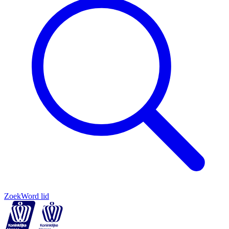
Zoek
Word lid