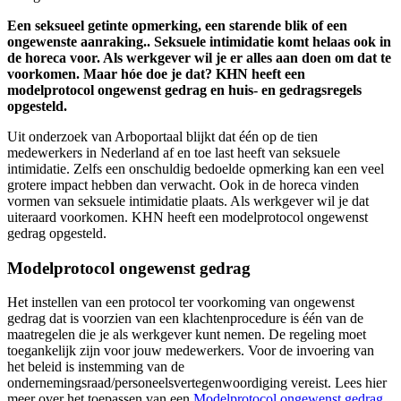
Een seksueel getinte opmerking, een starende blik of een
ongewenste aanraking.. Seksuele intimidatie komt helaas ook in
de horeca voor. Als werkgever wil je er alles aan doen om dat te
voorkomen. Maar hóe doe je dat? KHN heeft een
modelprotocol ongewenst gedrag en huis- en gedragsregels
opgesteld.
Uit onderzoek van Arboportaal blijkt dat één op de tien
medewerkers in Nederland af en toe last heeft van seksuele
intimidatie. Zelfs een onschuldig bedoelde opmerking kan een veel
grotere impact hebben dan verwacht. Ook in de horeca vinden
vormen van seksuele intimidatie plaats. Als werkgever wil je dat
uiteraard voorkomen. KHN heeft een modelprotocol ongewenst
gedrag opgesteld.
Modelprotocol ongewenst gedrag
Het instellen van een protocol ter voorkoming van ongewenst
gedrag dat is voorzien van een klachtenprocedure is één van de
maatregelen die je als werkgever kunt nemen. De regeling moet
toegankelijk zijn voor jouw medewerkers. Voor de invoering van
het beleid is instemming van de
ondernemingsraad/personeelsvertegenwoordiging vereist. Lees hier
meer over het toepassen van een
Modelprotocol ongewenst gedrag
.