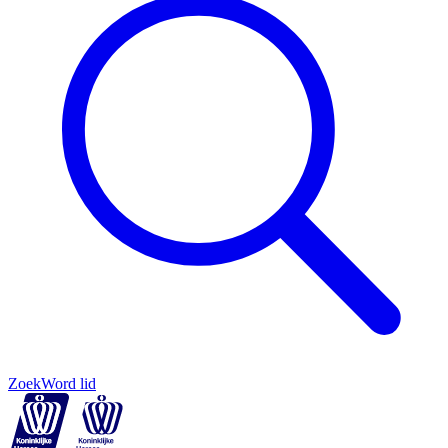
Zoek
Word lid