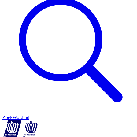
Zoek
Word lid