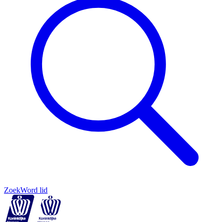
Zoek
Word lid