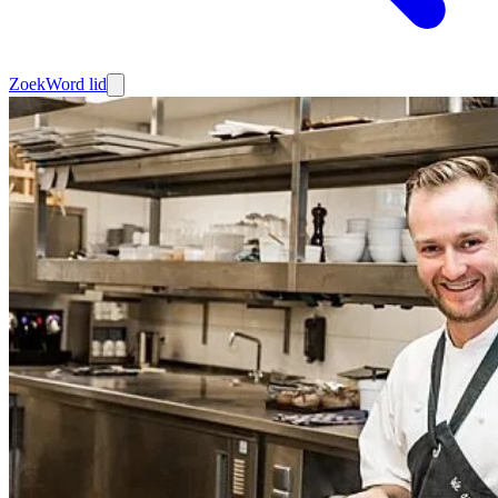
Zoek
Word lid