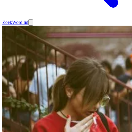
Zoek
Word lid