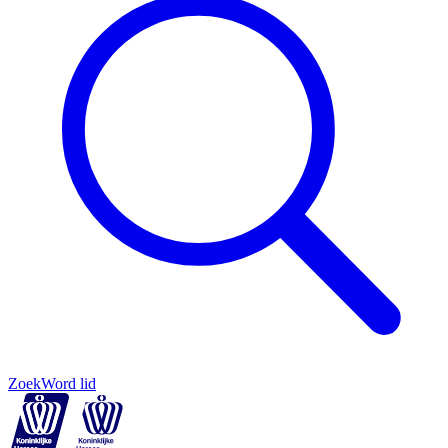
Zoek
Word lid