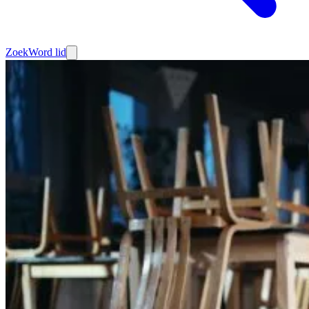
Zoek
Word lid