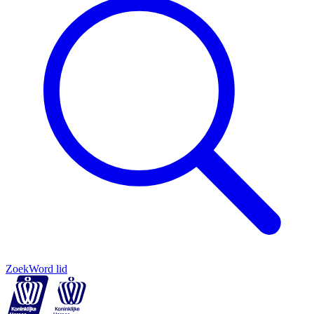
Zoek
Word lid