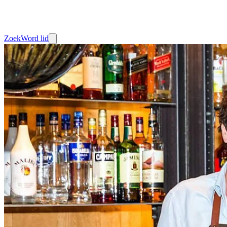
Zoek
Word lid