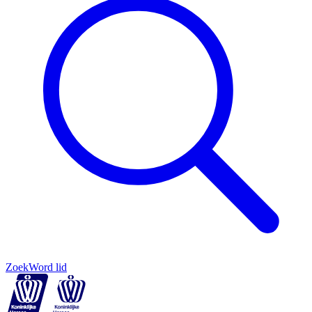
Zoek
Word lid