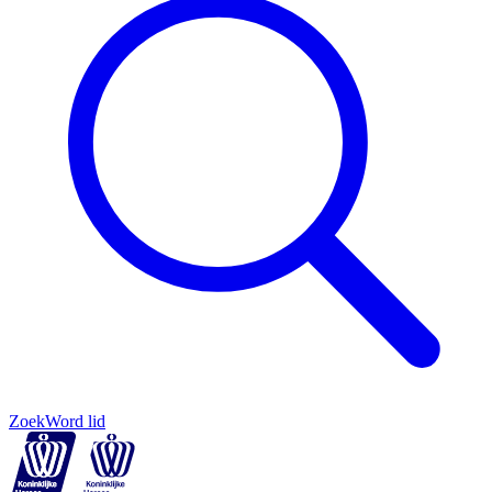
Zoek
Word lid