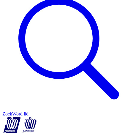
Zoek
Word lid