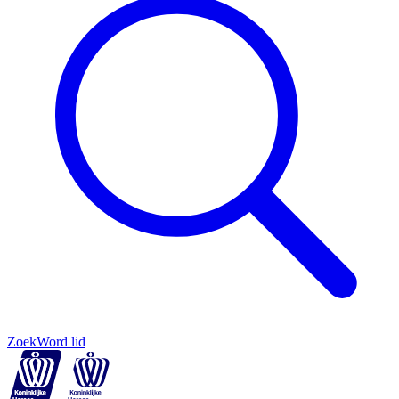
Zoek
Word lid