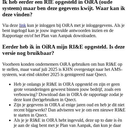
Ik heb eerder een RIE opgesteld in OiRA (oude
systeem) maar ben deze gegevens kwijt. Waar kan ik
deze vinden?
Via deze
link
kun je inloggen bij OiRA met je inloggegevens. Als je
bent ingelogd kan je jouw ingevulde antwoorden inzien en de
Rapportage en/of het Plan van Aanpak downloaden.
Eerder heb ik in OiRA mijn RI&E opgesteld. Is deze
versie nog bruikbaar?
Voorheen konden ondernemers OiRA gebruiken om hun RI&E op
te stellen, maar vanaf juli 2025 is KHN overgestapt naar het AMS-
systeem, wat eind oktober 2025 is gemigreerd naar Qnect.
Heb je onlangs je RI&E in OIRA opgesteld en zijn er geen
grote veranderingen geweest binnen jouw bedrijf, zoals een
verbouwing? Download dan in OIRA de rapportage zodat je
deze kunt (her)gebruiken in Qnect.
Zijn je gegevens in OIRA al enige jaren oud en heb je dit niet
recent bijgewerkt? Dan adviseren we je om een nieuwe RI&E
te starten in Qnect.
Als je je RI&E in OIRA hebt ingevuld, deze up to date is èn
je aan de slag bent met je Plan van Aanpak, dan kun je daar