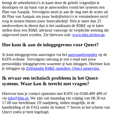
brengt de arbeidsrisico's in kaart door de gehele vragenlijst te
doorlopen en op basis van je antwoorden vormt het systeem een
Plan van Aanpak. Vervolgens moet je aan de slag met de acties uit
dit Plan van Aanpak om jouw bedrijfsrisico's te verminderen en/of
weg te nemen binnen jouw horecabedrijf. Heb je meer dan 25
medewerkers in dienst dan is het raadzaam de RI&E op te laten
stellen door een RI&E adviseur vanwege de verplichte toetsing die
uitgevoerd moet worden. Zie hiervoor ook:
www.khn.nl/riescan
.
Hoe kom ik aan de inloggegevens voor Qnect?
Je kunt inloggegevens aanvragen via het
aanvraagformulier
op de
KHN-website. Vervolgens ontvang je een e-mail met jouw
persoonlijke inloggegevens waarmee je kan inloggen. Hiermee kun
je inloggen op
Zelfstandig RI&E opstellen- Qnect omgeving.
Ik ervaar een technisch probleem in het Qnect-
systeem. Waar kan ik terecht met vragen?
Hiervoor kun je contact opnemen met KHN via 0348-489 489 of
via
info@khn.nl.
We zijn van maandag t/m vrijdag van 08.30 tot
17.00 uur bereikbaar. Of raadpleeg, indien mogelijk, in de
handleiding of de FAQ onder de button '?' boven in het scherm van
Qnect zodra je bent ingelogd.