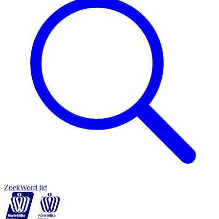
Zoek
Word lid