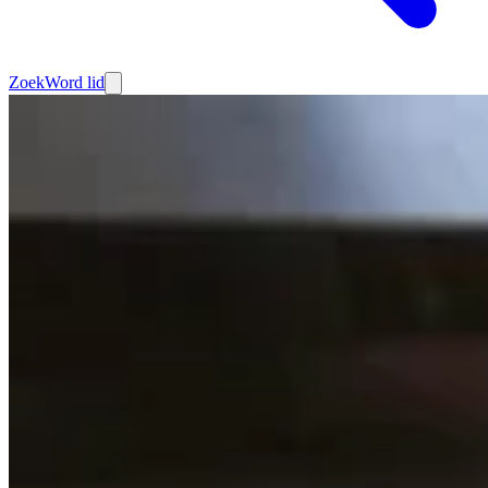
Zoek
Word lid