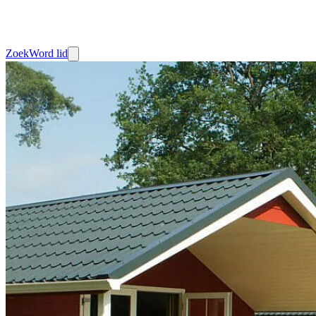
Zoek
Word lid