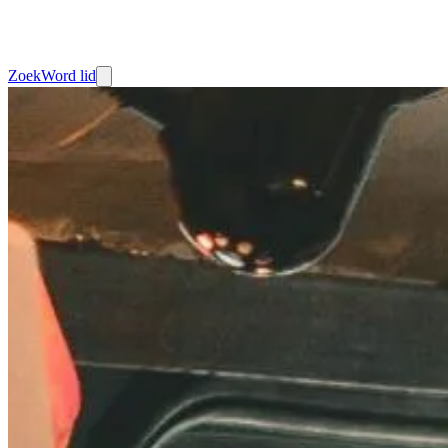
Zoek
Word lid