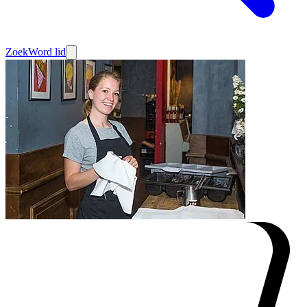
Zoek
Word lid