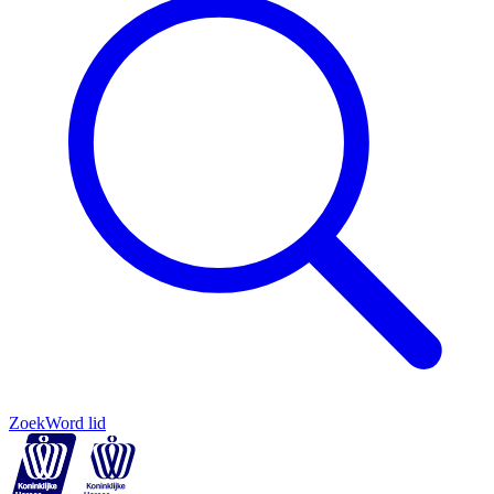
Zoek
Word lid