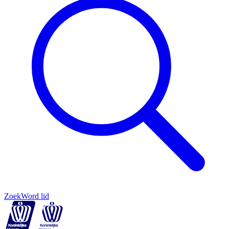
Zoek
Word lid