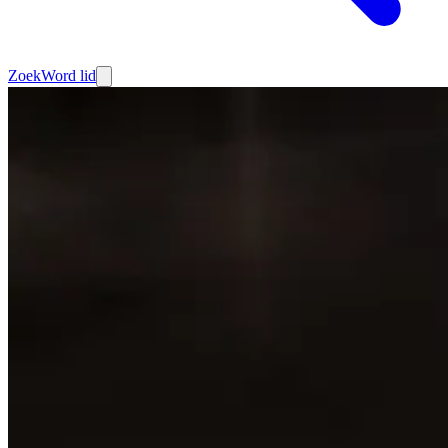
Zoek
Word lid