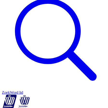
Zoek
Word lid