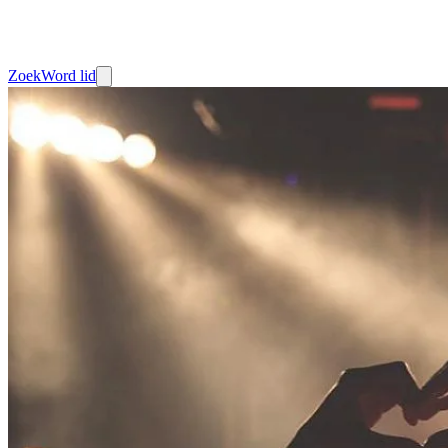
Zoek
Word lid