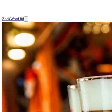
Zoek
Word lid