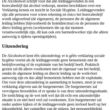
De Alcoholwet schrijft voor dat alle leidinggevenden in een
horecabedrijf dat alcohol verkoopt, moeten beschikken over een
Verklaring kennis en inzicht in Sociale Hygiëne. Leidinggevenden
zijn alle personen voor wiens rekening en risico het horecabedrijf
wordt uitgeoefend (de eigenaren), de personen die de algemene
leiding hebben (bijvoorbeeld de hoteldirecteur) en de personen die
direct leiding geven (werknemers die op dat moment
verantwoordelijk zijn, dit kan ook een barmedewerker zijn die alleen
aanwezig is tijdens openingstijden).
Uitzondering
De Alcoholwet kent één uitzondering: er is géén verklaring sociale
hygiëne vereist als de leidinggevende geen bemoeienis met de
bedrijfsvoering of de exploitatie van het bedrijf heeft. Praktisch
gezien zal dit alleen voorkomen met de eigenaar van het bedrijf,
omdat de algemene leiding en directe leiding op de werkvloer
aanwezig zijn en dus altijd bemoeienis hebben met de exploitatie.
Om voor deze uitzondering in aanmerking te komen, moet je een
verklaring afgeven aan de burgemeester. De burgemeester zal
vervolgens beoordelen of er sprake is van deze uitzonderingssituatie.
De toelichting op de wet stelt wel dat dit echt een uitzonderlijke
situatie is en niet heel veel zal voorkomen. Een burgemeester zal
onder andere kijken of de leidinggevende geen invloed heeft op het
inkoopbeleid, het vaststellen van de prijzen, het personeelsbeleid,