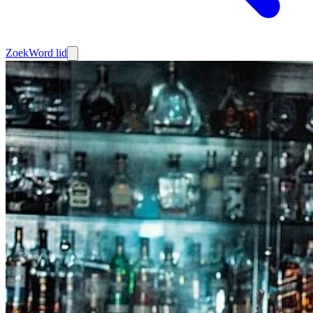
Zoek
Word lid