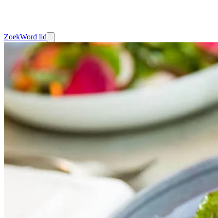
Zoek
Word lid