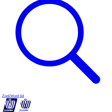
Zoek
Word lid