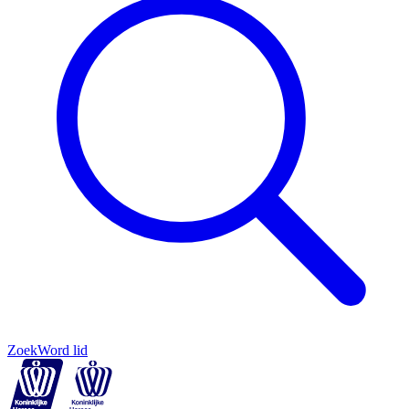
Zoek
Word lid