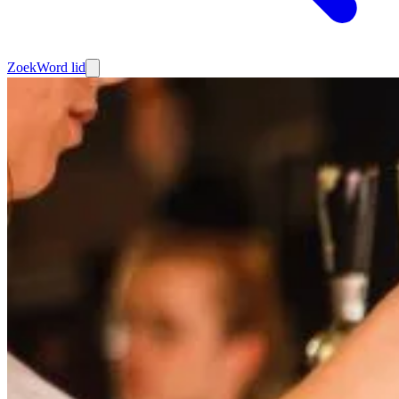
Zoek
Word lid