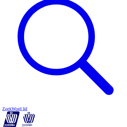
Zoek
Word lid