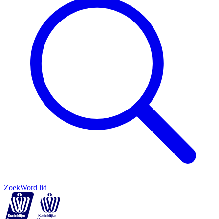
Zoek
Word lid