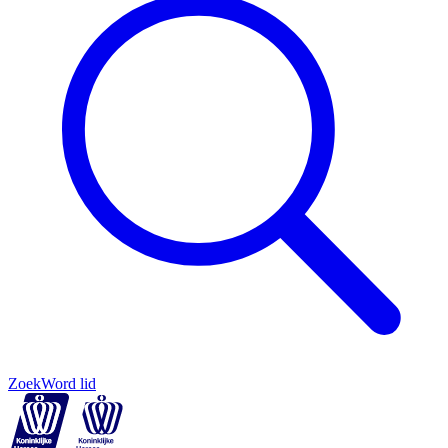
Zoek
Word lid