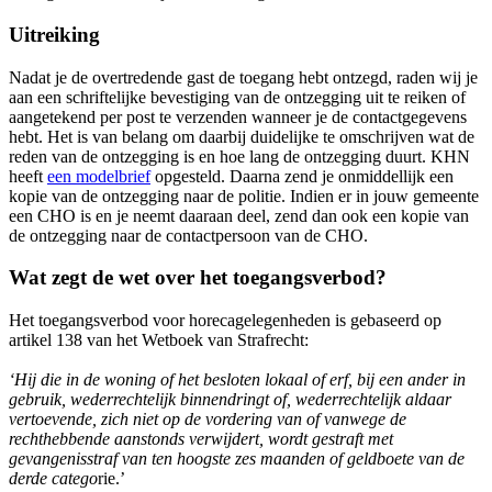
Uitreiking
Nadat je de overtredende gast de toegang hebt ontzegd, raden wij je
aan een schriftelijke bevestiging van de ontzegging uit te reiken of
aangetekend per post te verzenden wanneer je de contactgegevens
hebt. Het is van belang om daarbij duidelijke te omschrijven wat de
reden van de ontzegging is en hoe lang de ontzegging duurt. KHN
heeft
een modelbrief
opgesteld. Daarna zend je onmiddellijk een
kopie van de ontzegging naar de politie. Indien er in jouw gemeente
een CHO is en je neemt daaraan deel, zend dan ook een kopie van
de ontzegging naar de contactpersoon van de CHO.
Wat zegt de wet over het toegangsverbod?
Het toegangsverbod voor horecagelegenheden is gebaseerd op
artikel 138 van het Wetboek van Strafrecht:
‘Hij die in de woning of het besloten lokaal of erf, bij een ander in
gebruik, wederrechtelijk binnendringt of, wederrechtelijk aldaar
vertoevende, zich niet op de vordering van of vanwege de
rechthebbende aanstonds verwijdert, wordt gestraft met
gevangenisstraf van ten hoogste zes maanden of geldboete van de
derde catego
rie.’