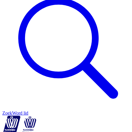
Zoek
Word lid