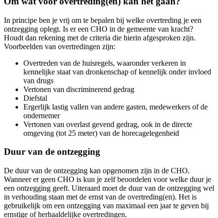
Om wat voor overtreding(en) kan het gaan?
In principe ben je vrij om te bepalen bij welke overtreding je een
ontzegging oplegt. Is er een CHO in de gemeente van kracht?
Houdt dan rekening met de criteria die hierin afgesproken zijn.
Voorbeelden van overtredingen zijn:
Overtreden van de huisregels, waaronder verkeren in
kennelijke staat van dronkenschap of kennelijk onder invloed
van drugs
Vertonen van discriminerend gedrag
Diefstal
Ergerlijk lastig vallen van andere gasten, medewerkers of de
ondernemer
Vertonen van overlast gevend gedrag, ook in de directe
omgeving (tot 25 meter) van de horecagelegenheid
Duur van de ontzegging
De duur van de ontzegging kan opgenomen zijn in de CHO.
Wanneer er geen CHO is kun je zelf beoordelen voor welke duur je
een ontzegging geeft. Uiteraard moet de duur van de ontzegging wel
in verhouding staan met de ernst van de overtreding(en). Het is
gebruikelijk om een ontzegging van maximaal een jaar te geven bij
ernstige of herhaaldelijke overtredingen.