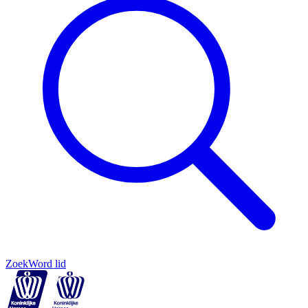
Zoek
Word lid