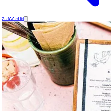
Zoek
Word lid