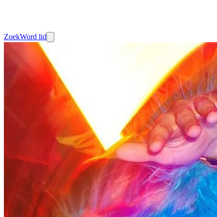
Zoek
Word lid