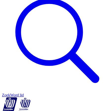
Zoek
Word lid