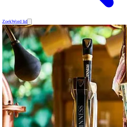
Zoek
Word lid