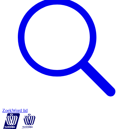
Zoek
Word lid