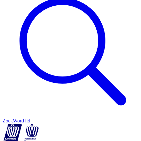
Zoek
Word lid