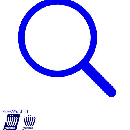
Zoek
Word lid