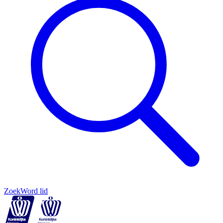
Zoek
Word lid