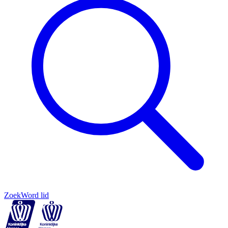
Zoek
Word lid