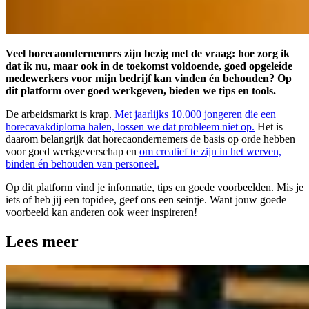
Veel horecaondernemers zijn bezig met de vraag: hoe zorg ik
dat ik nu, maar ook in de toekomst voldoende, goed opgeleide
medewerkers voor mijn bedrijf kan vinden én behouden? Op
dit platform over goed werkgeven, bieden we tips en tools.
De arbeidsmarkt is krap.
Met jaarlijks 10.000 jongeren die een
horecavakdiploma halen, lossen we dat probleem niet op.
Het is
daarom belangrijk dat horecaondernemers de basis op orde hebben
voor goed werkgeverschap en
om creatief te zijn in het werven,
binden én behouden van personeel.
Op dit platform vind je informatie, tips en goede voorbeelden. Mis je
iets of heb jij een topidee, geef ons een seintje. Want jouw goede
voorbeeld kan anderen ook weer inspireren!
Lees meer