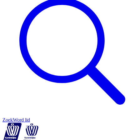
Zoek
Word lid