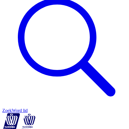
Zoek
Word lid