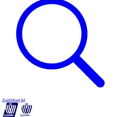
Zoek
Word lid