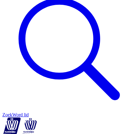
Zoek
Word lid