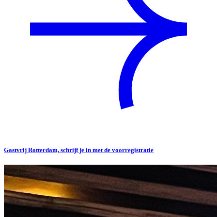
Gastvrij Rotterdam, schrijf je in met de voorregistratie