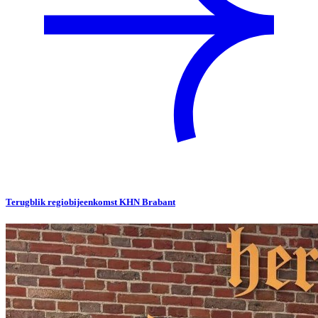
Terugblik regiobijeenkomst KHN Brabant