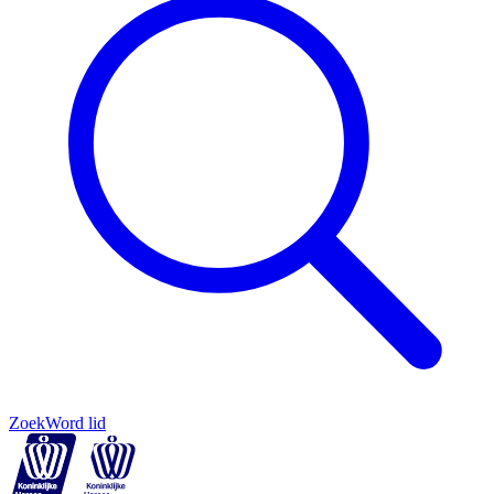
Zoek
Word lid