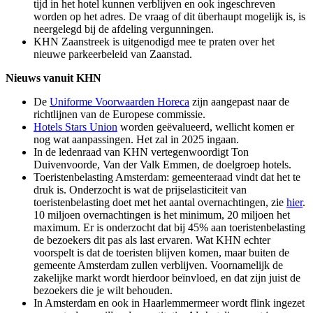
tijd in het hotel kunnen verblijven en ook ingeschreven
worden op het adres. De vraag of dit überhaupt mogelijk is, is
neergelegd bij de afdeling vergunningen.
KHN Zaanstreek is uitgenodigd mee te praten over het
nieuwe parkeerbeleid van Zaanstad.
Nieuws vanuit KHN
De
Uniforme Voorwaarden Horeca
zijn aangepast naar de
richtlijnen van de Europese commissie.
Hotels Stars Union
worden geëvalueerd, wellicht komen er
nog wat aanpassingen. Het zal in 2025 ingaan.
In de ledenraad van KHN vertegenwoordigt Ton
Duivenvoorde, Van der Valk Emmen, de doelgroep hotels.
Toeristenbelasting Amsterdam: gemeenteraad vindt dat het te
druk is. Onderzocht is wat de prijselasticiteit van
toeristenbelasting doet met het aantal overnachtingen, zie
hier
.
10 miljoen overnachtingen is het minimum, 20 miljoen het
maximum. Er is onderzocht dat bij 45% aan toeristenbelasting
de bezoekers dit pas als last ervaren. Wat KHN echter
voorspelt is dat de toeristen blijven komen, maar buiten de
gemeente Amsterdam zullen verblijven. Voornamelijk de
zakelijke markt wordt hierdoor beïnvloed, en dat zijn juist de
bezoekers die je wilt behouden.
In Amsterdam en ook in Haarlemmermeer wordt flink ingezet