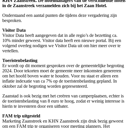
KHN Zaanstreek. De hotelmanagers van de verschillende hotels
in de Zaanstreek verzamelden zich bij het Zaan Hotel.
Onderstaand een aantal punten die tijdens deze vergadering zijn
besproken.
Visitor Data
Visitor Data heeft aangegeven dat in alle regio’s de bezetting ca.
10% minder geweest. Visitor data heeft een nieuwe portal. Bij een
volgend overleg nodigen we Visitor Data uit om hier meer over te
vertellen.
Toeristenbelasting
Er wordt op dit moment gesproken over de gemeentelijke begroting
2024. Door tekorten moet de gemeente meer inkomsten genereren
om het hoofd boven water te houden. Voor nu staat er alleen een
inflatie indexatie van ca 7% op de toeristenbelasting gepland. In
oktober zal de begroting worden gepresenteerd.
Zaanstad is ook bezig met het creëren van camperplaatsen, echter is
de toeristenbelasting van 8 euro te hoog, zodat er weinig interesse is
hierin te investeren door een uitbater.
FAM trip uitgesteld
Marketing Zaanstreek en KHN Zaanstreek zijn druk bezig geweest
om een FAM trip te organiseren voor meeting planners. Het