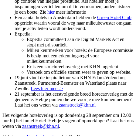
op controle van illegale prostitutie. Als hotelier moet je
inspanningen verrichten om dit te voorkomen, anders riskeer
je een boete. Zie
hier
meer informatie
Een aantal hotels in Amsterdam hebben de
Green Hotel Club
opgericht waarin vooral de weg naar milieubewuster omgaan
met je activiteiten wordt ondersteund.
Expedia;
Expedia committeert aan de Digital Markets Act en
stopt met prijspariteit.
Milieu keurmerken voor hotels: de Europese commissie
is bezig met een erkenningsregel voor
milieukeurmerken.
Er is een structureel overleg met KHN ingericht.
Verzoek om officiële sterren weer te geven op website.
19 juni vindt de inspiratietour van KHN Edam-Volendam,
Zaanstreek, Purmerend-Beemster en Waterland plaats naar
Zwolle.
Lees hier meer->
21 september is het eerstvolgende breed horecaoverleg met de
gemeente. Heb je punten die we voor je mee kunnen nemen?
Laat het ons weten via
zaanstreek@khn.nl
Het volgende hoteloverleg is op donderdag 28 september om 12.00
uur bij het Inntel Hotel. Heb je vragen of opmerkingen? Laat het ons
weten via
zaanstreek@khn.nl
.