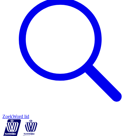
Zoek
Word lid