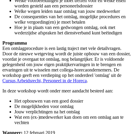
Welke voorbereidingen je moet treffen voor en welke eisen
worden gesteld aan een personeelsdossier
Welke wegen leiden naar ontslag van jouw medewerker
De consequenties van het ontslag, mogelijke procedures en
welke vergoeding(en) je moet betalen
Hoe je in plaats van een gedwongen ontslag, ook met
wederzijdse afspraken het dienstverband kunt beëindigen
Programma
Een ontslagprocedure is een lastig traject met vele detailvragen.
Door de nieuwe wetgeving wordt de juiste opbouw van een dossier,
voordat je overgaat tot ontslag, nog belangrijker. Er is voldoende
gelegenheid om jouw eigen praktijkervaringen in te brengen en
ervaringen uit te wisselen met collega-horecaondernemers. De
workshop geeft een verdieping op het onderdeel 'ontslag' uit de
Cursus Arbeidsrecht, Personeel in de Horeca
.
In deze workshop wordt onder meer aandacht besteed aan:
Het opbouwen van een goed dossier
De mogelijkheden voor ontslag
Jouw verplichtingen na het ontslag
Wat een (ex-)medewerker kan doen om een ontslag aan te
vechten
Wanneer:
12 februari 2019