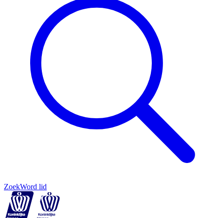
Zoek
Word lid