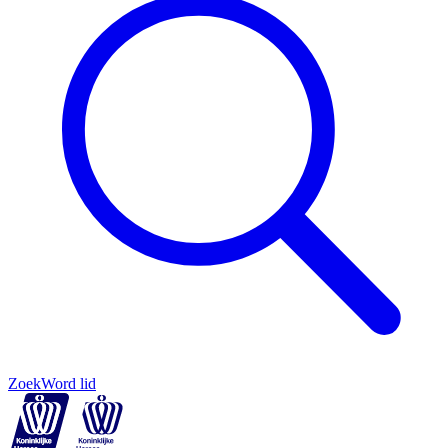
Zoek
Word lid