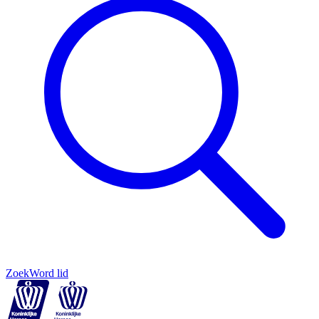
Zoek
Word lid